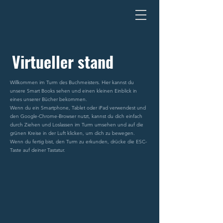
Virtueller stand
Willkommen im Turm des Buchmeisters. Hier kannst du
unsere Smart Books sehen und einen kleinen Einblick in
eines unserer Bücher bekommen.
Wenn du ein Smartphone, Tablet oder iPad verwendest und
den Google-Chrome-Browser nutzt, kannst du dich einfach
durch Ziehen und Loslassen im Turm umsehen und auf die
grünen Kreise in der Luft klicken, um dich zu bewegen.
Wenn du fertig bist, den Turm zu erkunden, drücke die ESC-
Taste auf deiner Tastatur.